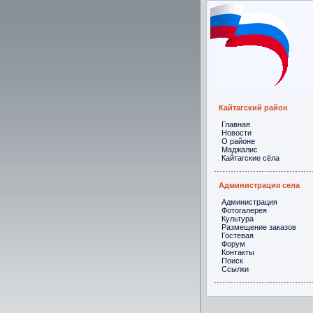
Кайтагский район
Главная
Новости
О районе
Маджалис
Кайтагские сёла
Администрация села
Администрация
Фотогалерея
Культура
Размещение заказов
Гостевая
Форум
Контакты
Поиск
Ссылки